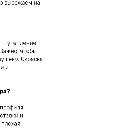
то выезжаем на
 — утепление
 Важно, чтобы
вушек». Окраска
и и
ора?
 профиля,
ставки и
 плохая