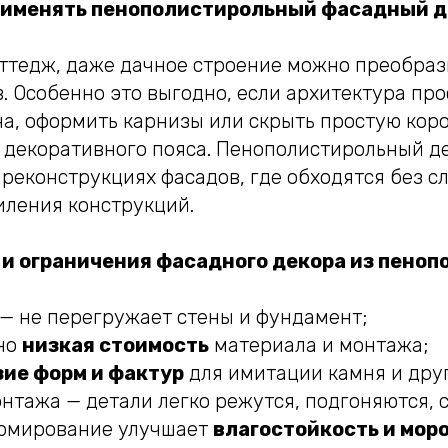
рименять пенополистирольный фасадный д
оттедж, даже дачное строение можно преобра
. Особенно это выгодно, если архитектура про
на, оформить карнизы или скрыть простую кор
 декоративного пояса. Пенополистирольный де
реконструкциях фасадов, где обходятся без с
иления конструкций.
и ограничения фасадного декора из пеноп
— не перегружает стены и фундамент;
но
низкая стоимость
материала и монтажа;
ие форм и фактур
для имитации камня и дру
нтажа — детали легко режутся, подгоняются, 
рмирование улучшает
влагостойкость и мор