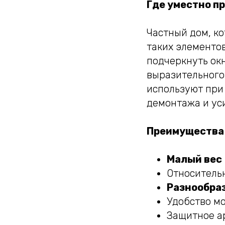
Где уместно п
Частный дом, к
таких элементов
подчеркнуть ок
выразительного
используют при 
демонтажа и ус
Преимущества 
Малый вес
Относитель
Разнообраз
Удобство мо
Защитное а