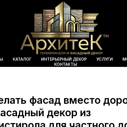
ВЫ
КАТАЛОГ
ИНТЕРЬЕРНЫЙ ДЕКОР
УСЛУГИ
М
КОНТАКТЫ
елать фасад вместо доро
фасадный декор из
истирола для частного д