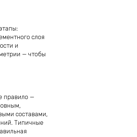
этапы:
ементного слоя
ости и
ометрии — чтобы
е правило —
ровным,
выми составами,
аний. Типичные
равильная