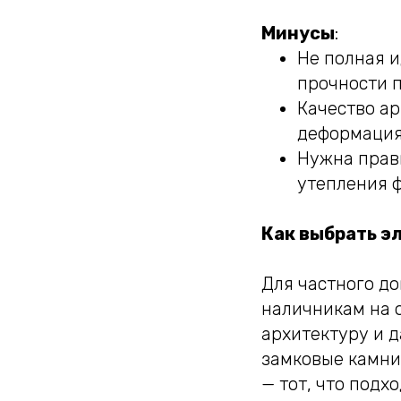
Минусы
:
Не полная и
прочности п
Качество а
деформация
Нужна прави
утепления ф
Как выбрать э
Для частного д
наличникам на 
архитектуру и 
замковые камни 
— тот, что подх