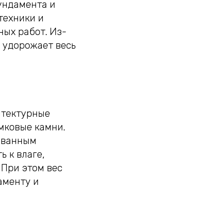
ундамента и
техники и
ных работ. Из-
 удорожает весь
итектурные
амковые камни.
рованным
 к влаге,
 При этом вес
аменту и