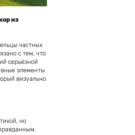
кор из
дельцы частных
зано с тем, что
ий серьёзной
ивные элементы
торый визуально
тикой, но
оправданным.