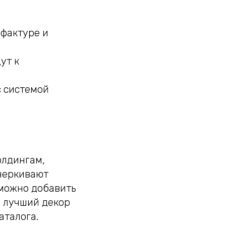
 фактуре и
ут к
с системой
олдингам,
дчеркивают
 можно добавить
о лучший декор
аталога.