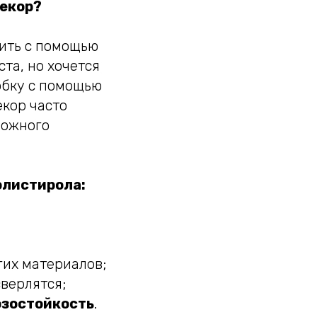
екор?
зить с помощью
ста, но хочется
обку с помощью
кор часто
ложного
олистирола:
гих материалов;
сверлятся;
озостойкость
.