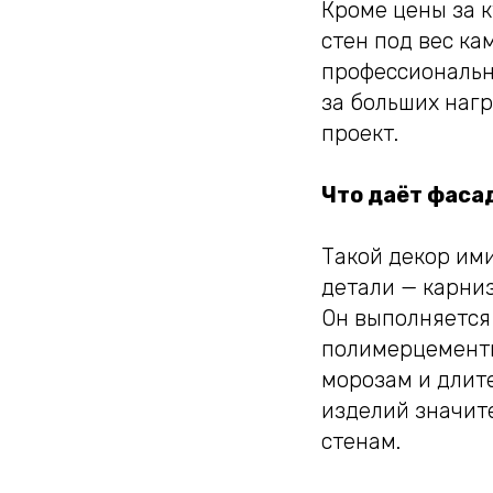
Кроме цены за 
стен под вес к
профессиональн
за больших наг
проект.
Что даёт фаса
Такой декор им
детали — карниз
Он выполняется
полимерцементн
морозам и длит
изделий значит
стенам.