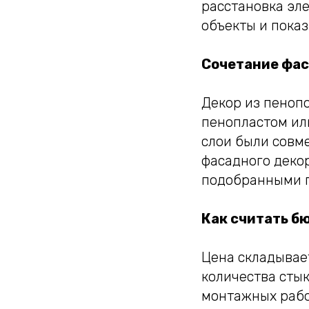
расстановка эле
объекты и показ
Сочетание фас
Декор из пеноп
пенопластом ил
слои были совм
фасадного деко
подобранными п
Как считать б
Цена складывае
количества стык
монтажных рабо