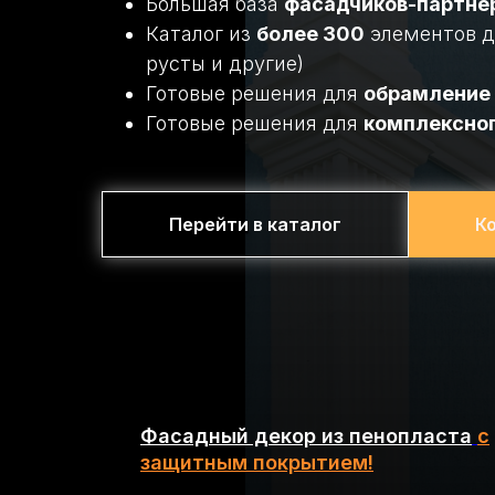
Большая база
фасадчиков-партне
Каталог из
более 300
элементов д
русты и другие)
Готовые решения для
обрамление 
Готовые решения для
комплексно
Перейти в каталог
К
Фасадный декор из пенопласта
с
защитным покрытием!