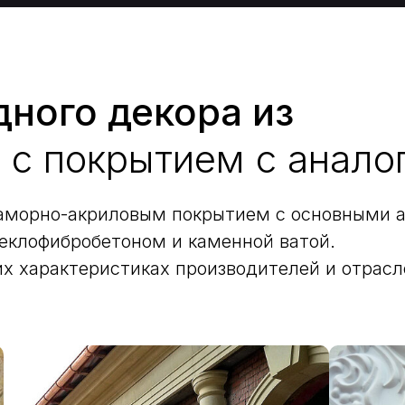
ного декора из
 с покрытием с анало
аморно-акриловым покрытием с основными а
теклофибробетоном и каменной ватой.
их характеристиках производителей и отрас