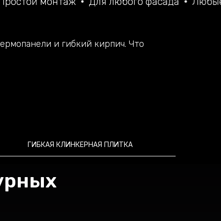
онтаж
Для любого фасада
Любые размеры 
ермопанели и гибкий кирпич. Что
ГИБКАЯ КЛИНКЕРНАЯ ПЛИТКА
урных