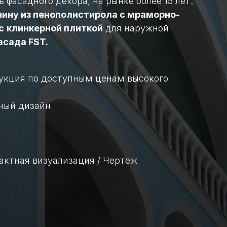
фасадного декора, на рынке более 15 лет.
нину из пенополистирола с мраморно-
с
клинкерной плиткой
для наружной
асада FST.
кция по доступным ценам высокого
ный дизайн
актная визуализация / Чертёж