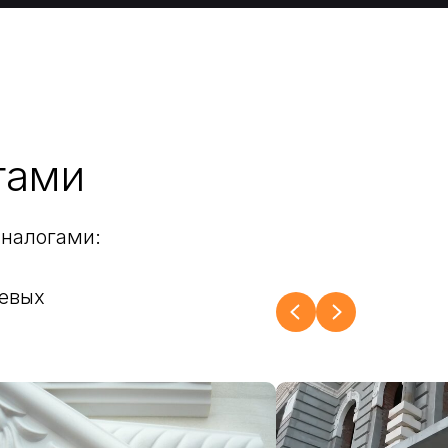
гами
налогами:
левых