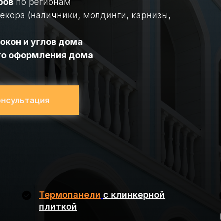
ров
по регионам
екора (наличники, молдинги, карнизы,
окон и углов дома
го оформления дома
онсультация
Термопанели
с клинкерной
плиткой