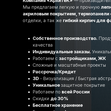
Компания «АрхитеК»
— производитель 
Мы предлагаем легкую и прочную
леп
акриловым покрытием, термопанели 
отделки, а так же
гибкий кирпич для ф
Собственное производство.
Проду
качества
Индивидуальные заказы.
Уникаль
Работаем с
застройщиками, ЖК
Сложные и масштабные проекты
Рассрочка/Кредит
3D
- Визуализация / Быстрая абстр
Уникальное
защитное покрытие
Работаем по
всей России
Скидки
до 30%
Бесплатное хранение