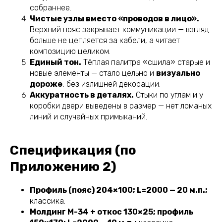
собраннее.
Чистые узлы вместо «проводов в лицо».
Верхний пояс закрывает коммуникации — взгляд
больше не цепляется за кабели, а читает
композицию целиком.
Единый тон.
Тёплая палитра «сшила» старые и
новые элементы — стало цельно и
визуально
дороже
, без излишней декорации.
Аккуратность в деталях.
Стыки по углам и у
коробки двери выведены в размер — нет ломаных
линий и случайных примыканий.
Спецификация (по
Приложению 2)
Профиль (пояс) 204×100; L=2000 — 20 м.п.;
классика.
Молдинг М-34 + откос 130×25; профиль