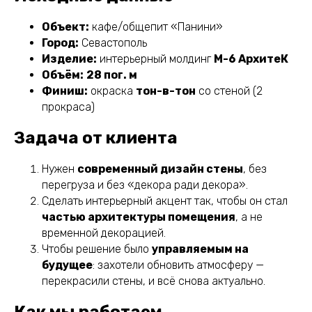
Объект:
кафе/общепит «Панини»
Город:
Севастополь
Изделие:
интерьерный молдинг
М-6 АрхитеК
Объём:
28 пог. м
Финиш:
окраска
тон-в-тон
со стеной (2
прокраса)
Задача от клиента
Нужен
современный дизайн стены
, без
перегруза и без «декора ради декора».
Сделать интерьерный акцент так, чтобы он стал
частью архитектуры помещения
, а не
временной декорацией.
Чтобы решение было
управляемым на
будущее
: захотели обновить атмосферу —
перекрасили стены, и всё снова актуально.
Как мы работаем