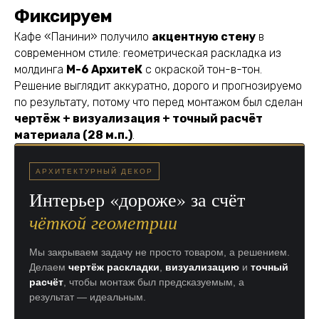
Фиксируем
Кафе «Панини» получило
акцентную стену
в
современном стиле: геометрическая раскладка из
молдинга
М-6 АрхитеК
с окраской тон-в-тон.
Решение выглядит аккуратно, дорого и прогнозируемо
по результату, потому что перед монтажом был сделан
чертёж + визуализация + точный расчёт
материала (28 м.п.)
.
АРХИТЕКТУРНЫЙ ДЕКОР
Интерьер «дороже» за счёт
чёткой геометрии
Мы закрываем задачу не просто товаром, а решением.
Делаем
чертёж раскладки
,
визуализацию
и
точный
расчёт
, чтобы монтаж был предсказуемым, а
результат — идеальным.