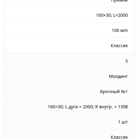
160×30; L=2000
106 м/п
Классик
5
Молдинг
Арочный №1
160×30; L дуги = 2000; R внутр. = 1398
1 шт
Классик