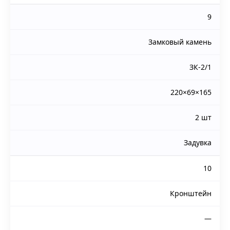
9
Замковый камень
ЗК-2/1
220×69×165
2 шт
Задувка
10
Кронштейн
—