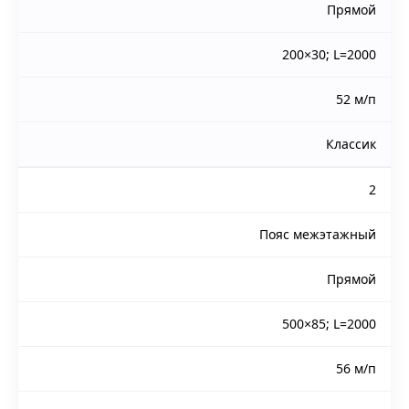
Прямой
200×30; L=2000
52 м/п
Классик
2
Пояс межэтажный
Прямой
500×85; L=2000
56 м/п