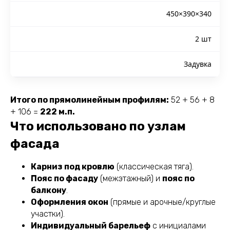
450×390×340
2 шт
Задувка
Итого по прямолинейным профилям:
52 + 56 + 8
+ 106 =
222 м.п.
Что использовано по узлам
фасада
Карниз под кровлю
(классическая тягa).
Пояс по фасаду
(межэтажный) и
пояс по
балкону
.
Оформления окон
(прямые и арочные/круглые
участки).
Индивидуальный барельеф
с инициалами