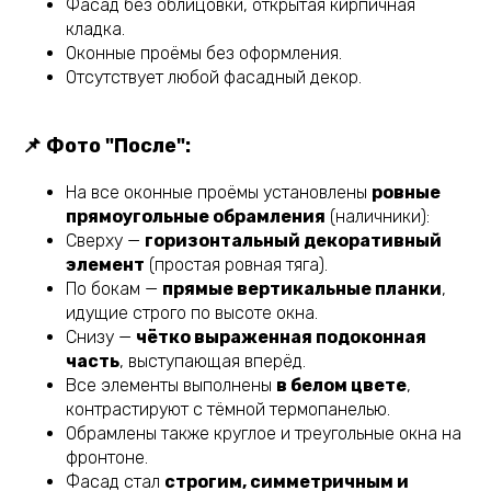
Фасад без облицовки, открытая кирпичная
кладка.
Оконные проёмы без оформления.
Отсутствует любой фасадный декор.
📌 Фото "После":
На все оконные проёмы установлены
ровные
прямоугольные обрамления
(наличники):
Сверху —
горизонтальный декоративный
элемент
(простая ровная тяга).
По бокам —
прямые вертикальные планки
,
идущие строго по высоте окна.
Снизу —
чётко выраженная подоконная
часть
, выступающая вперёд.
Все элементы выполнены
в белом цвете
,
контрастируют с тёмной термопанелью.
Обрамлены также круглое и треугольные окна на
фронтоне.
Фасад стал
строгим, симметричным и