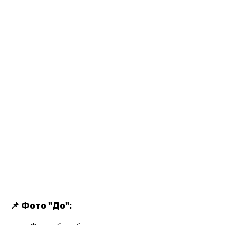
📌 Фото "До":