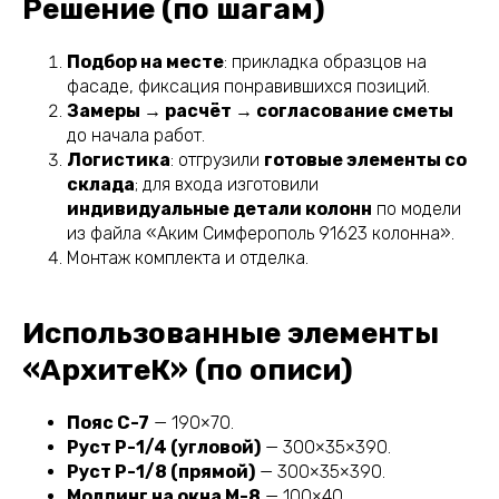
Решение (по шагам)
Подбор на месте
: прикладка образцов на
фасаде, фиксация понравившихся позиций.
Замеры → расчёт → согласование сметы
до начала работ.
Логистика
: отгрузили
готовые элементы со
склада
; для входа изготовили
индивидуальные детали колонн
по модели
из файла «Аким Симферополь 91623 колонна».
Монтаж комплекта и отделка.
Использованные элементы
«АрхитеК» (по описи)
Пояс С-7
— 190×70.
Руст Р-1/4 (угловой)
— 300×35×390.
Руст Р-1/8 (прямой)
— 300×35×390.
Молдинг на окна М-8
— 100×40.