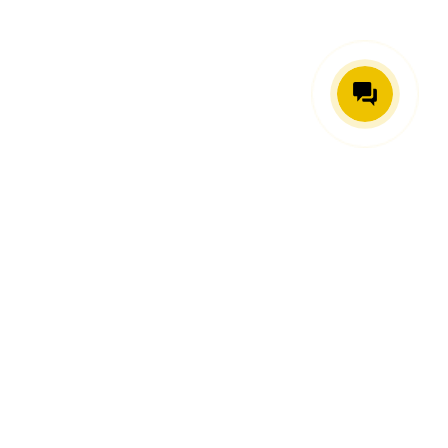
ГЛАВНАЯ
О КОМПАНИИ
ПОРТФОЛИО
КАТАЛОГ
УСЛУГИ
МОНТАЖ И ОБСЛУЖИВАНИЕ
ПАРТНЕРАМ
БЛОГ
КОНТАКТЫ
РЕЖИМ РАБОТЫ:
понедельник - пятница