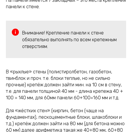
На панели имеется 7 закладных – это места крепления
панели к стене.
Внимание! Крепление панели к стене
обязательно выполнять по всем крепежным
отверстиям.
В «рыхлые» стены (полистиролбетон, газобетон,
твинблок и проч. т.е. блоки теплые, но не сильно
прочные) крепёж должен зайти мин. на 10 см в стену,
т.е. для панели толщиной 40 мм - длина крепежа 40 +
100 = 140 мм, для 60мм панели 60+100=160 мм и т.д.
Для «жёстких стен» (кирпич, бетон (чаще на
фундаментах), пескоцементные блоки, шлакоблоки и
т.д.) крепёж должен зайти на 80 мм (для бетона можно
60 мм) далее арифметика такая же 40+80 мм, 60+80