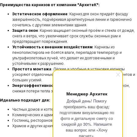
Преимущества карнизов от компании "АрхитеК":
Эстетическое оформление
: Карниз для окон придаёт фасаду
завершённость, подчёркивая архитектурные линии и гармонично
сочетаясь с другими элементами здания.
Защита окон
: Карниз защищает оконный проём и стекла от дождя,
снега и ветра, что увеличивает срок службы оконных рам и
предотвращает повреждения.
Устойчивость к внешним воздействиям
: Карнизы из
пенополистирола не боятся влаги, перепадов температур и
ультрафиолетовых лучей, что делает их долговечными и
устойчивыми к разрушению.
Простота монтажа
: Лёгкие и удобные в установке карнизы
ускоряют отделочные работы, не требуя сложных инструментов и
больших усилий.
Энергоэффективность
: Карниз улучшает теплоизоляцию окон,
снижая потери тепла зимой и защищая от перегрева летом.
Менеджер Архитек
Добрый день! Помогу
Идеально подходит для:
преобразить ваш фасад:
Частных домов и коттеджей
подготовим визуализацию по
Коммерческих и административных зданий
фото и детальную смету со
Гостиниц, ресторанов и культурных объектов
скидкой до 30%. Напишите
Храмов и других архитектурных сооружений
ваш вопрос или «Хочу
расчет».