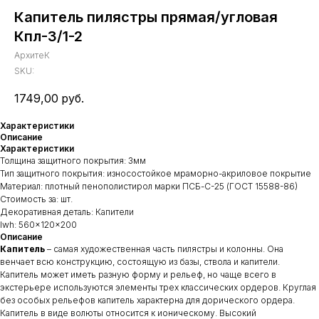
Капитель пилястры прямая/угловая
Кпл-3/1-2
АрхитеК
SKU:
1749,00
руб.
Характеристики
Описание
Характеристики
Толщина защитного покрытия: 3мм
Тип защитного покрытия: износостойкое мраморно-акриловое покрытие
Материал: плотный пенополистирол марки ПСБ-С-25 (ГОСТ 15588-86)
Стоимость за: шт.
Декоративная деталь: Капители
lwh: 560x120x200
Описание
Капитель
– самая художественная часть пилястры и колонны. Она
венчает всю конструкцию, состоящую из базы, ствола и капители.
Капитель может иметь разную форму и рельеф, но чаще всего в
экстерьере используются элементы трех классических ордеров. Круглая
без особых рельефов капитель характерна для дорического ордера.
Капитель в виде волюты относится к ионическому. Высокий