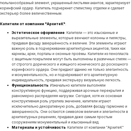
тюльпанообразный элемент, украшенный листьями акантов, характеризует
коринфский ордер. Капитель подчеркнет стилистику отделки и сделает
экстерьер более величественным.
Капители от компании "АрхитеК"
:
Эстетическое оформление
: Капители — это изысканные и
выразительные элементы, которые венчают колонны и пилястры,
придавая фасаду завершённость и величие. Эти элементы играют
важную роль в подчеркивании архитектурных акцентов, таких как
карнизы, арки, порталы и оконные проёмы. Капители из пенопласта
с защитным покрытием могут быть выполнены в различных стилях —
от строгого дорического и изящного ионического до роскошного
коринфского ордера. Они придают зданию не только элегантность
и монументальность, но и подчёркивают его архитектурную
индивидуальность, придавая экстерьеру визуальную легкость.
Функциональность
: Изначально капители выполняли
конструктивную функцию, поддерживая арочные перекрытия и
равномерно распределяя нагрузки. Сегодня, хотя их основная
конструктивная роль утратила значение, капители играют
исключительно декоративную роль, добавляя фасаду гармонию и
завершенность. Они остаются символом величия и элегантности в
архитектурных решениях, придавая даже самым простым
сооружениям монументальный и изысканный вид.
Материалы и устойчивость
: Капители от компании "АрхитеК"