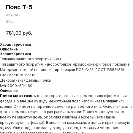
Пояс T-5
АрхитеК
SKU:
781,00
руб.
Характеристики
Описание
Характеристики
Толщина защитного покрытия: 2мм
Тип защитного покрытия: износостойкое мраморно-акриловое покрытие
Материал: плотный пенополистирол марки ПСБ-С-25 (ГОСТ 15588-86)
Стоимость за: пог.м
Декоративная деталь: Пояса
lwh: 2000x50x160
Описание
Пояса межэтажные
– это горизонтальные элементы для оформления
фасада. По внешнему виду межэтажный пояс напоминает молдинг или
карниз. Он имеет поперечное сечение рельефного типа. Основная задача
этого элемента визуально разграничить этажи. Пояса монтируются по
всему периметру дома, обрамляя балконы и эркеры (если такие
присутствуют на фасаде). Выполняют межэтажные пояса и практическую
задачу. Они отводят дождевую воду от стен, тем самым уберегают