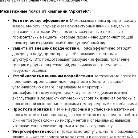
штукатурку от появления трещин и разрушения.
Межэтажные пояса от компании "АрхитеК":
Эстетическое оформление
: Межэтажные пояса придают фасаду
завершённость, подчёркивая архитектурные линии и визуально
разграничивая этажи. Эти элементы создают выразительные
горизонтальные акценты, которые гармонично дополняют общий
стиль здания и придают ему более утончённый вид.
Защита от внешних воздействий
: Пояса эффективно отводят
дождевую воду, предотвращая её попадание на стены и
штукатурку. Это предотвращает разрушение фасада, появление
трещин и других повреждений, увеличивая долговечность
наружной отделки.
Устойчивость к внешним воздействиям
: Межэтажные пояса из
пенополистирола с защитным покрытием обладают высокой
устойчивостью к влаге, перепадам температур и
ультрафиолетовому излучению, что делает их идеальными для
эксплуатации в любых климатических условиях, включая регионы с
повышенной влажностью и резкими температурными колебаниями.
Простота монтажа
: Лёгкие и удобные в установке межэтажные
пояса ускоряют монтаж фасадных элементов и отделочные работы.
Они не требуют сложных инструментов и специальных навыков,
что значительно снижает время и затраты на установку.
Энергоэффективность
: Пояса помогают улучшить теплоизоляцию
здания, снижая теплопотери через стены и создавая комфортный