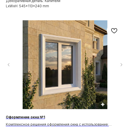
Декоративная деталь: Капители
LxWxH: 545x113x240 mm
Оформление окна №1
Оф
Комплексное решения оформления окна с использование:
Ко
Молдинги М-20
Кар