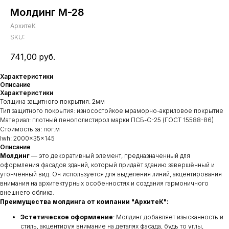
Молдинг М-28
АрхитеК
SKU:
741,00
руб.
Характеристики
Описание
Характеристики
Толщина защитного покрытия: 2мм
Тип защитного покрытия: износостойкое мраморно-акриловое покрытие
Материал: плотный пенополистирол марки ПСБ-С-25 (ГОСТ 15588-86)
Стоимость за: пог.м
lwh: 2000x35x145
Описание
Молдинг
— это декоративный элемент, предназначенный для
оформления фасадов зданий, который придаёт зданию завершённый и
утончённый вид. Он используется для выделения линий, акцентирования
внимания на архитектурных особенностях и создания гармоничного
внешнего облика.
Преимущества молдинга от компании "АрхитеК":
Эстетическое оформление
: Молдинг добавляет изысканность и
стиль, акцентируя внимание на деталях фасада, будь то углы,