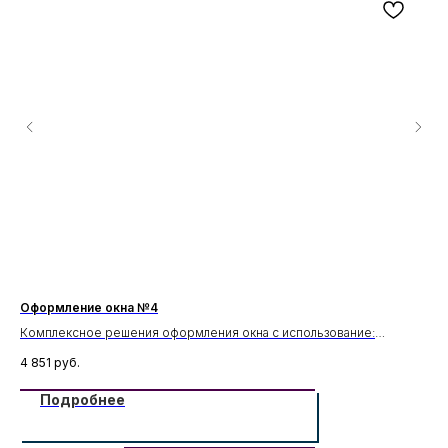
Оформление окна №4
Оф
Комплексное решения оформления окна с использование:
Ко
ик
Замковый камень 3к-3/1 под молдинги, Молдинги М-31, Подоконник
Кар
4 851
руб.
8 
П-18.
Подробнее