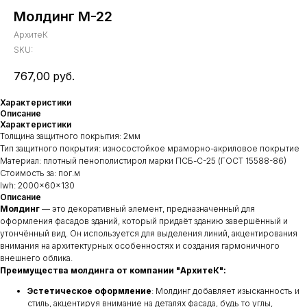
Молдинг М-22
АрхитеК
SKU:
767,00
руб.
Характеристики
Описание
Характеристики
Толщина защитного покрытия: 2мм
Тип защитного покрытия: износостойкое мраморно-акриловое покрытие
Материал: плотный пенополистирол марки ПСБ-С-25 (ГОСТ 15588-86)
Стоимость за: пог.м
lwh: 2000x60x130
Описание
Молдинг
— это декоративный элемент, предназначенный для
оформления фасадов зданий, который придаёт зданию завершённый и
утончённый вид. Он используется для выделения линий, акцентирования
внимания на архитектурных особенностях и создания гармоничного
внешнего облика.
Преимущества молдинга от компании "АрхитеК":
Эстетическое оформление
: Молдинг добавляет изысканность и
стиль, акцентируя внимание на деталях фасада, будь то углы,