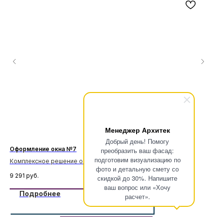
Менеджер Архитек
Добрый день! Помогу
Оформление окна №7
Оф
преобразить ваш фасад:
подготовим визуализацию по
Комплексное решение оформления окна с использованием:
Ко
фото и детальную смету со
Замковый камень Зк-3/5 под карнизы, Подоконник П-9, Молдинги
Кар
9 291
руб.
15 
скидкой до 30%. Напишите
М-28, Карниз С-14, Кронштейн Кр-1/9
Мол
ваш вопрос или «Хочу
Подробнее
расчет».