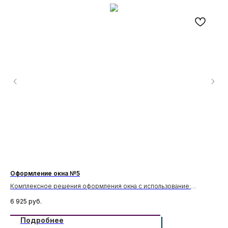
Оформление окна №5
Оф
Комплексное решения оформления окна с использование:
Ко
Карниз С-9, Молдинги М-33, Подоконник П-5.
Кар
6 925
руб.
11 
Подробнее