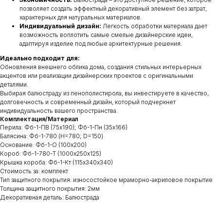
позволяет создать эффектный декоративный элемент без затрат,
характерных для натуральных материалов.
Индивидуальный дизайн:
Легкость обработки материала дает
возможность воплотить самые смелые дизайнерские идеи,
адаптируя изделие под любые архитектурные решения.
Идеально подходит для:
Обновления внешнего облика дома, создания стильных интерьерных
акцентов или реализации дизайнерских проектов с оригинальными
деталями.
Выбирая балюстраду из пенополистирола, вы инвестируете в качество,
долговечность и современный дизайн, который подчеркнет
индивидуальность вашего пространства.
Комплектация/Материал
Перила: Фб-1-ПВ (75х190); Фб-1-Пн (35х166)
Балясина: Фб-1-780 (Н=780; D=150)
Основание: Фб-1-О (100х200)
Короб: Фб-1-780-Т (1000х250х125)
Крышка короба: Фб-1-Кт (115х340х340)
Стоимость за: комплект
Тип защитного покрытия: износостойкое мраморно-акриловое покрытие
Толщина защитного покрытия: 2мм
Декоративная деталь: Балюстрада