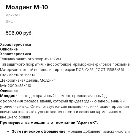
Молдинг М-10
АрхитеК
SKU:
598,00
руб.
Характеристики
Описание
Характеристики
Толщина защитного покрытия: 2мм
Тип защитного покрытия: износостойкое мраморно-акриловое покрытие
Материал: плотный пенополистирол марки ПСБ-С-25 (ГОСТ 15588-86)
Стоимость за: пог.м
Декоративная деталь: Молдинг
lwh: 2000x35x110
Описание
Молдинг
— это декоративный элемент, предназначенный для
оформления фасадов зданий, который придаёт зданию завершённый и
утончённый вид. Он используется для выделения линий, акцентирования
внимания на архитектурных особенностях и создания гармоничного
внешнего облика.
Преимущества молдинга от компании "АрхитеК":
Эстетическое оформление
: Молдинг добавляет изысканность и