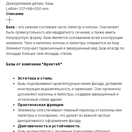
Декоративная деталь: Базы
LxWxH: 517x98x200 mm
Описание
База
– это нижняя составная часть пилястр и колонн. Она может
быть прямоугольного или квадратного сечения, а также иметь
полукруглую форму. База является основанием всей конструкции
элемента. Тело и капитель колоны и пилястры опираются на базу.
Элемент получает гармоничный и завершенный вид. База всегда по
площади больше чем площадь ствола.
Базы от компании "АрхитеК"
Эстетика и стиль:
Базы подчёркивают архитектурные линии фасада, добавляя
конструкции выразительность и гармонию. Они органично
дополняют колонны и пилястры, создавая завершённый и
эстетичный облик здания.
Практическая функция:
Элементы обеспечивают плавный переход от колонны или
пилястры к основанию, что делает их важной частью
декоративного оформления фасада.
Долговечность и устойчивость:
Базы из пенопласта с защитным покрытием обладают