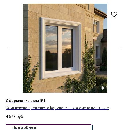
Оформление окна №1
Оф
Комплексное решения оформления окна с использование:
Ко
Молдинги М-20
Зам
4 578
руб.
7 2
П-9
Подробнее