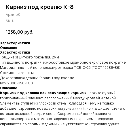
Карниз под кровлю К-8
АрхитеК
SKU:
1258,00
руб.
Характеристики
Описание
Характеристики
Толщина защитного покрытия: 2мм
Тип защитного покрытия: износостойкое мраморно-акриловое покрытие
Материал: плотный пенополистирол марки ПСБ-С-25 (ГОСТ 15588-86)
Стоимость за: пог.м
Декоративная деталь: Карнизы под кровлю
lwh: 2000x150x180
Описание
Карнизы под кровлю или венчающие карнизы
– архитектурный
горизонтальный элемент, расположенный между кровлей и стеной.
Элемент выступает из плоскости стены, благодаря чему не только
добавляет строению новых архитектурных линий, но и защищает стены от
потоков дождевой воды и снега. Современный легкий карниз из
пенополистирола с мраморно- акриловым покрытием прекрасно
справляется со своими задачами и не утяжеляет конструкцию здания.