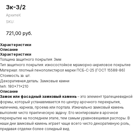
Зк-3/2
АрхитеК
SKU:
721,00
руб.
Характеристики
Описание
Характеристики
Толщина защитного покрытия: 3мм
Тип защитного покрытия: износостойкое мраморно-акриловое покрытие
Материал: плотный пенополистирол марки ПСБ-С-25 (ГОСТ 15588-86)
Стоимость за: шт.
Декоративная деталь: Замковые камни
lwh: 180x71x210
Описание
Замок или фасадный замковый камень
– это элемент трапециевидной
формы, который устанавливается по центру арочного перекрытия,
наличника, карниза, проема или портала. Изначально замковый камень
выполнял чисто практическую задачу. Его монтировали в арочное
перекрытие на последнем этапе, тем самым уравновешивая распоры. В
наши дни замковый камень играет чаще всего чисто декоративную роль,
придавая отделки более солидный вид.