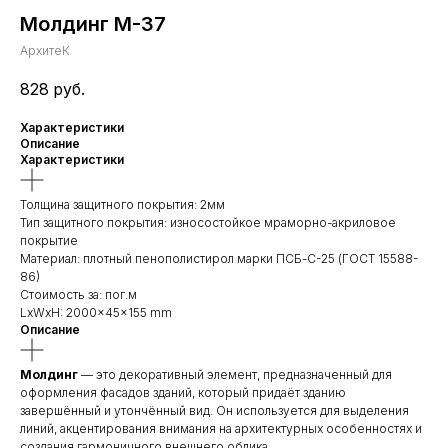
Молдинг М-37
АрхитеК
828
руб.
Характеристики
Описание
Характеристики
Толщина защитного покрытия: 2мм
Тип защитного покрытия: износостойкое мраморно-акриловое
покрытие
Материал: плотный пенополистирол марки ПСБ-С-25 (ГОСТ 15588-
86)
Стоимость за: пог.м
LxWxH: 2000x45x155 mm
Описание
Молдинг
— это декоративный элемент, предназначенный для
оформления фасадов зданий, который придаёт зданию
завершённый и утончённый вид. Он используется для выделения
линий, акцентирования внимания на архитектурных особенностях и
создания гармоничного внешнего облика.