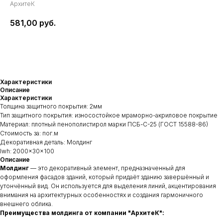
АрхитеК
581,00
руб.
Добавить в запрос
Характеристики
Описание
Характеристики
Толщина защитного покрытия: 2мм
Тип защитного покрытия: износостойкое мраморно-акриловое покрытие
Материал: плотный пенополистирол марки ПСБ-С-25 (ГОСТ 15588-86)
Стоимость за: пог.м
Декоративная деталь: Молдинг
lwh: 2000x30x100
Описание
Молдинг
— это декоративный элемент, предназначенный для
оформления фасадов зданий, который придаёт зданию завершённый и
утончённый вид. Он используется для выделения линий, акцентирования
внимания на архитектурных особенностях и создания гармоничного
внешнего облика.
Преимущества молдинга от компании "АрхитеК":