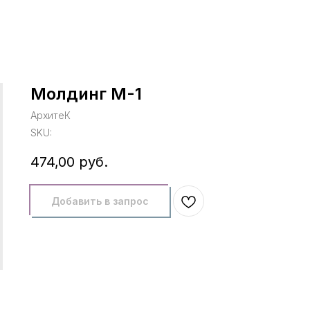
Молдинг М-1
АрхитеК
SKU:
474,00
руб.
Добавить в запрос