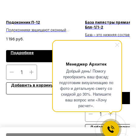
Подоконник П-12
База пилястры прямая/у
Бпл-1/1-2
Подоконники защищают оконный
База – это нижняя составная
проём от теплопотерь, ветра и
1 196
руб.
пилястр и колонн. Она може
осадков, а также выполняют
1 300
руб.
прямоугольного или квадра
декоративную функцию,
сечения, а также иметь по
подчеркивая стиль фасада.
Тип капители:
Подробнее
форму.
Угловая
Менеджер Архитек
Добрый день! Помогу
Прямая
преобразить ваш фасад:
подготовим визуализацию по
Добавить в корзину
фото и детальную смету со
скидкой до 30%. Напишите
Подробнее
ваш вопрос или «Хочу
расчет».
Добавить в корзину