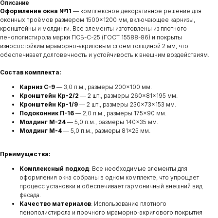
Описание
Оформление окна №11
— комплексное декоративное решение для
оконных проёмов размером 1500×1200 мм, включающее карнизы,
кронштейны и молдинги. Все элементы изготовлены из плотного
пенополистирола марки ПСБ-С-25 (ГОСТ 15588-86) и покрыты
износостойким мраморно-акриловым слоем толщиной 2 мм, что
обеспечивает долговечность и устойчивость к внешним воздействиям.
Состав комплекта:
Карниз С-9
— 3,0 п.м., размеры 200×100 мм.
Кронштейн Кр-2/2
— 2 шт., размеры 260×81×195 мм.
Кронштейн Кр-1/9
— 2 шт., размеры 230×73×153 мм.
Подоконник П-16
— 2,0 п.м., размеры 175×90 мм.
Молдинг М-24
— 5,0 п.м., размеры 140×35 мм.
Молдинг М-4
— 5,0 п.м., размеры 81×25 мм.
Преимущества:
Комплексный подход
: Все необходимые элементы для
оформления окна собраны в одном комплекте, что упрощает
процесс установки и обеспечивает гармоничный внешний вид
фасада.
Качество материалов
: Использование плотного
пенополистирола и прочного мраморно-акрилового покрытия