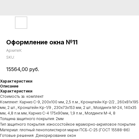
Оформление окна №11
АрхитеК
SKU:
15564,00
руб.
Характеристики
Описание
Характеристики
Стоимость за: комплект
Комплект: Карниз С-9, 200х100 мм, 2,5 п.м., Кронштейн Кр-2/2 , 260х81х195
мм, 2 шт., Кронштейн Кр-1/9 , 230х73х153 мм, 2 шт., Молдинги М-24, 140х35
мм, 4,8 п.м.мм, Карниз С-4 175х90мм, 1,9 п.м., Молдинги М-4, 8
Толщина защитного покрытия: 2мм
Тип защитного покрытия: износостойкое мраморно-акриловое покрытие
Материал: плотный пенополистирол марки ПСБ-С-25 (ГОСТ 15588-86)
Готовые решения: Декорирование окон