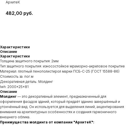
АрхитеК
482,00
руб.
Добавить в запрос
Характеристики
Описание
Характеристики
Толщина защитного покрытия: 2мм
Тип защитного покрытия: износостойкое мраморно-акриловое покрытие
Материал: плотный пенополистирол марки ПСБ-С-25 (ГОСТ 15588-86)
Стоимость за: пог.м
Декоративная деталь: Молдинг
lwh: 2000x25x81
Описание
Молдинг
— это декоративный элемент, предназначенный для
оформления фасадов зданий, который придаёт зданию завершённый и
утончённый вид. Он используется для выделения линий, акцентирования
внимания на архитектурных особенностях и создания гармоничного
внешнего облика.
Преимущества молдинга от компании "АрхитеК":