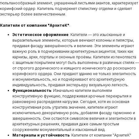
тюльпанообразный элемент, украшенный листьями акантов, характеризует
коринфский ордер. Капитель подчеркнет стилистику отделки и сделает
экстерьер более величественным.
Капители от компании "АрхитеК"
:
Эстетическое оформление
: Капители — это изысканные и
выразительные элементы, которые венчают колонны и пилястры,
придавая фасаду завершённость и величие. Эти элементы играют
важную роль в подчеркивании архитектурных акцентов, таких как
карнизы, арки, порталы и оконные проёмы. Капители из пенопласта
с защитным покрытием могут быть выполнены в различных стилях —
от строгого дорического и изящного ионического до роскошного
коринфского ордера. Они придают зданию не только элегантность
и монументальность, но и подчёркивают его архитектурную
индивидуальность, придавая экстерьеру визуальную легкость.
Функциональность
: Изначально капители выполняли
конструктивную функцию, поддерживая арочные перекрытия и
равномерно распределяя нагрузки. Сегодня, хотя их основная
конструктивная роль утратила значение, капители играют
исключительно декоративную роль, добавляя фасаду гармонию и
завершенность. Они остаются символом величия и элегантности в
архитектурных решениях, придавая даже самым простым
сооружениям монументальный и изысканный вид.
Материалы и устойчивость
: Капители от компании "АрхитеК"