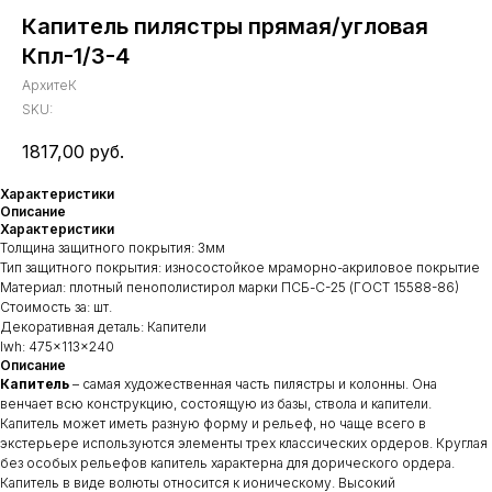
Капитель пилястры прямая/угловая
Кпл-1/3-4
АрхитеК
SKU:
1817,00
руб.
Характеристики
Описание
Характеристики
Толщина защитного покрытия: 3мм
Тип защитного покрытия: износостойкое мраморно-акриловое покрытие
Материал: плотный пенополистирол марки ПСБ-С-25 (ГОСТ 15588-86)
Стоимость за: шт.
Декоративная деталь: Капители
lwh: 475x113x240
Описание
Капитель
– самая художественная часть пилястры и колонны. Она
венчает всю конструкцию, состоящую из базы, ствола и капители.
Капитель может иметь разную форму и рельеф, но чаще всего в
экстерьере используются элементы трех классических ордеров. Круглая
без особых рельефов капитель характерна для дорического ордера.
Капитель в виде волюты относится к ионическому. Высокий